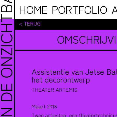
NZICHTBARE MAN
Ga naar de inhoud
HOME
PORTFOLIO
RELATIONEL
< TERUG
VORMGEVIN
OMSCHRIJV
STICHTING 
Assistentie van Jetse Bat
het decorontwerp
THEATER ARTEMIS
Maart 2018
Twee artiesten, een theatertechnicu