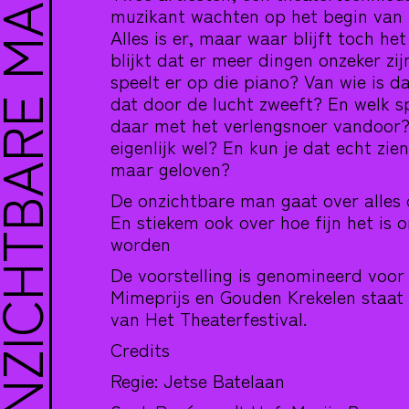
NZICHTBARE MAN
muzikant wachten op het begin van h
Alles is er, maar waar blijft toch het
blijkt dat er meer dingen onzeker zij
speelt er op die piano? Van wie is da
dat door de lucht zweeft? En welk s
daar met het verlengsnoer vandoor? Z
eigenlijk wel? En kun je dat echt zie
maar geloven?
De onzichtbare man gaat over alles da
En stiekem ook over hoe fijn het is o
worden
De voorstelling is genomineerd voo
Mimeprijs
en
Gouden Krekel
en staat 
van
Het Theaterfestival
.
Credits
Regie: Jetse Batelaan