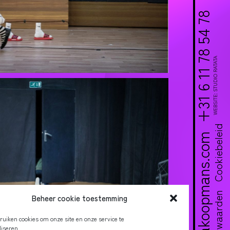
+31 6 11 78 54 78
WEBSITE: STUDIO RATATA
Cookiebeleid
info@evakoopmans.com
Beheer cookie toestemming
ruiken cookies om onze site en onze service te
iseren.