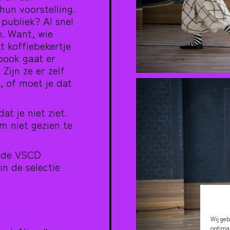
un voorstelling.
 publiek? Al snel
n. Want, wie
t koffiebekertje
pook gaat er
ijn ze er zelf
n, of moet je dat
t je niet ziet.
m niet gezien te
r de
VSCD
in de selectie
Wij geb
optimal