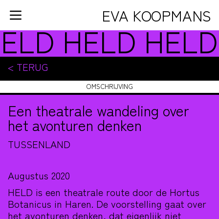
Ga naar de inhoud
EVA KOOPMANS
ELD
HELD
HEL
HOME
PORTFOLIO
< TERUG
RELATIONELE KUNST
OMSCHRIJVING
VORMGEVING
Een theatrale wandeling over
STICHTING WANDELENDE
het avonturen denken
DUINEN
TUSSENLAND
AGENDA
INFO
Augustus 2020
HELD is een theatrale route door de Hortus
Botanicus in Haren. De voorstelling gaat over
het avonturen denken, dat eigenlijk niet