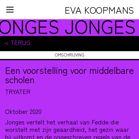
Ga naar de inhoud
EVA KOOPMANS
ONGES
JONGE
HOME
PORTFOLIO
< TERUG
RELATIONELE KUNST
OMSCHRIJVING
VORMGEVING
Een voorstelling voor middelbare
STICHTING WANDELENDE
scholen
DUINEN
TRYATER
AGENDA
INFO
Oktober 2020
Jonges vertelt het verhaal van Fedde die
worstelt met zijn geaardheid, het gezin waar
hij uitkomt en de ongeschreven regels van de