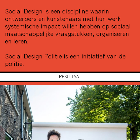
Social Design is een discipline waarin
ontwerpers en kunstenaars met hun werk
systemische impact willen hebben op sociaal
maatschappelijke vraagstukken, organiseren
en leren.
Social Design Politie is een initiatief van de
politie.
RESULTAAT