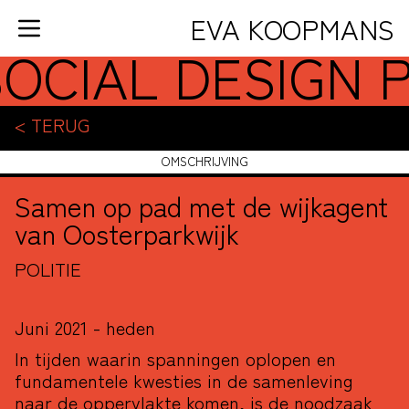
Ga naar de inhoud
EVA KOOPMANS
OCIAL DESIGN 
HOME
PORTFOLIO
< TERUG
RELATIONELE KUNST
OMSCHRIJVING
VORMGEVING
Samen op pad met de wijkagent
STICHTING WANDELENDE
van Oosterparkwijk
DUINEN
POLITIE
AGENDA
INFO
Juni 2021 - heden
In tijden waarin spanningen oplopen en
fundamentele kwesties in de samenleving
naar de oppervlakte komen, is de noodzaak